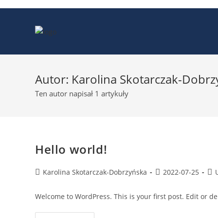
Skip
to
content
Autor:
Karolina Skotarczak-Dobrz
Ten autor napisał 1 artykuły
Hello world!
Post
Post
Pos
Karolina Skotarczak-Dobrzyńska
2022-07-25
author:
published:
cat
Welcome to WordPress. This is your first post. Edit or dele