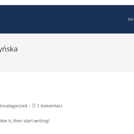
St
yńska
t
Post
Uncategorized
1 Komentarz
egory:
comments:
te it, then start writing!