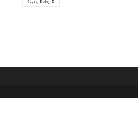
Hello
Czytaj Dalej
World!