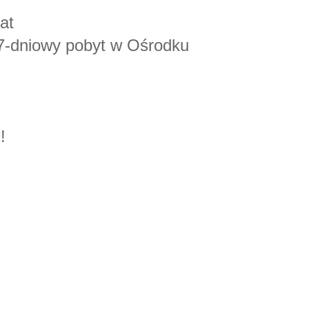
at
7-dniowy pobyt w Ośrodku
!