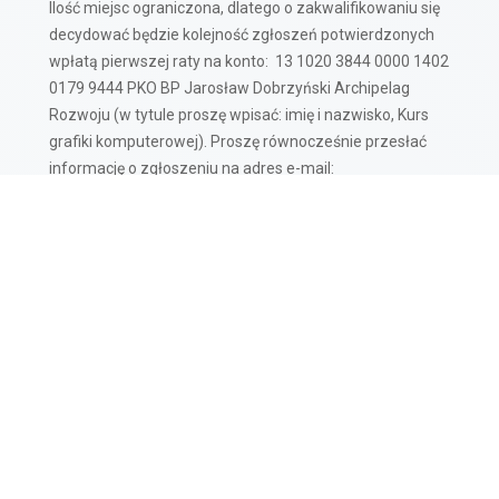
Ilość miejsc ograniczona, dlatego o zakwalifikowaniu się
decydować będzie kolejność zgłoszeń potwierdzonych
wpłatą pierwszej raty na konto: 13 1020 3844 0000 1402
0179 9444 PKO BP Jarosław Dobrzyński Archipelag
Rozwoju (w tytule proszę wpisać: imię i nazwisko, Kurs
grafiki komputerowej). Proszę równocześnie przesłać
informację o zgłoszeniu na adres e-mail:
j.w.dobrzynski@gmail.com, celem kontaktu.
Informacje dodatkowe
Grupa powstanie przy minimum 7 zgłoszonych
uczestnikach, jeżeli grupa nie zostanie utworzona,
wpłacone środki zostaną Państwu zwrócone.