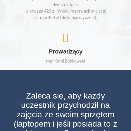
dwóch ratach:
- pierwsza 420 zł (w celu rezerwacji miejsca),
- druga 420 zł (do końca stycznia).
Prowadzący
mgr Karol Bobkowski
Zaleca się, aby każdy
uczestnik przychodził na
zajęcia ze swoim sprzętem
(laptopem i jeśli posiada to z